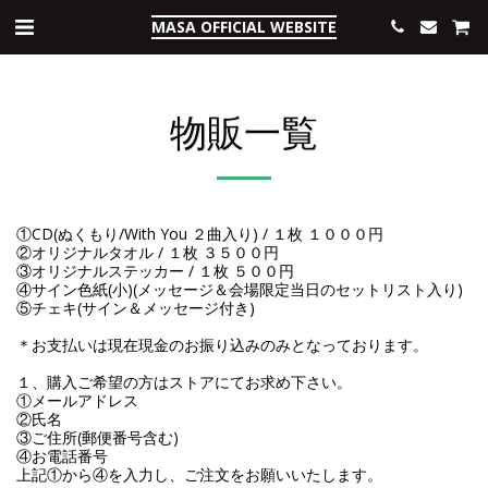
MASA OFFICIAL WEBSITE
物販一覧
①CD(ぬくもり/With You ２曲入り) / １枚 １０００円
②オリジナルタオル / １枚 ３５００円
③オリジナルステッカー / １枚 ５００円
④サイン色紙(小)(メッセージ＆会場限定当日のセットリスト入り)
⑤チェキ(サイン＆メッセージ付き)
＊お支払いは現在現金のお振り込みのみとなっております。
１、購入ご希望の方はストアにてお求め下さい。
①メールアドレス
②氏名
③ご住所(郵便番号含む)
④お電話番号
上記①から④を入力し、ご注文をお願いいたします。