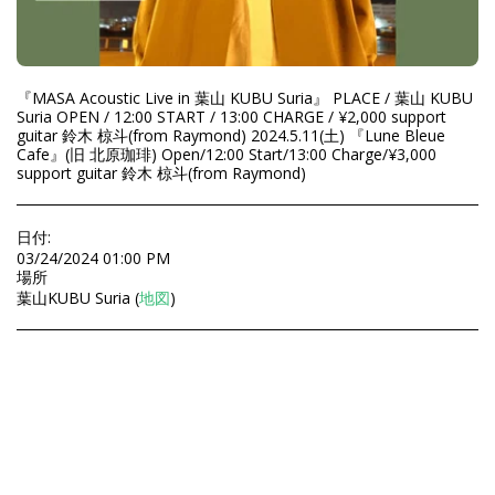
『MASA Acoustic Live in 葉山 KUBU Suria』 PLACE / 葉山 KUBU
Suria OPEN / 12:00 START / 13:00 CHARGE / ¥2,000 support
guitar 鈴木 椋斗(from Raymond) 2024.5.11(土) 『Lune Bleue
Cafe』(旧 北原珈琲) Open/12:00 Start/13:00 Charge/¥3,000
support guitar 鈴木 椋斗(from Raymond)
日付:
03/24/2024 01:00 PM
場所
葉山KUBU Suria (
地図
)